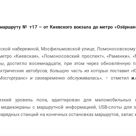
аршруту № т17 – от Киевского вокзала до метро «Озёрная
ской набережной, Мосфильмовской улице, Ломоносовскому
етро «Киевская», «Ломоносовский проспект», «Раменки», «
сы, достигло восемнадцати, при этом через обновлённую п
ектрических автобусов, большую часть из которых поставил 
Мосгортранс» и своевременно обслуживалась»
, – отметил
и
изкий уровень пола, адаптирован для маломобильных 
 медиаэкраны с маршрутной информацией, USB-слоты для 
зарядных станций на конечных остановках маршрутов, запас х