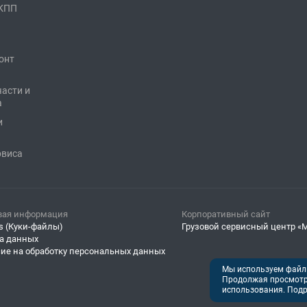
 КПП
онт
части и
а
и
рвиса
вая информация
Корпоративный сайт
s (Куки-файлы)
Грузовой сервисный центр «
а данных
сие на обработку персональных данных
Мы используем файлы
Продолжая просмотр 
использования. Подр