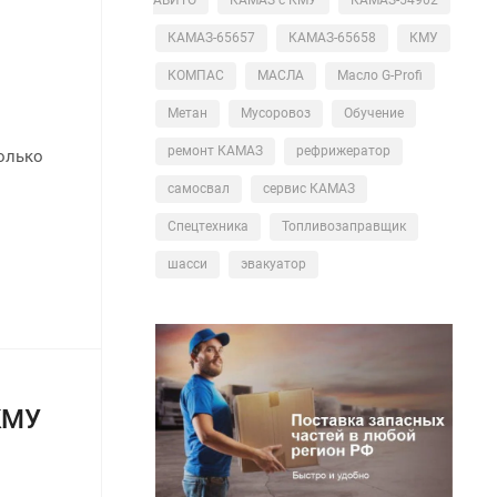
КАМАЗ-65657
КАМАЗ-65658
КМУ
КОМПАС
МАСЛА
Масло G-Profi
Метан
Мусоровоз
Обучение
ремонт КАМАЗ
рефрижератор
олько
!
самосвал
сервис КАМАЗ
Спецтехника
Топливозаправщик
шасси
эвакуатор
КМУ