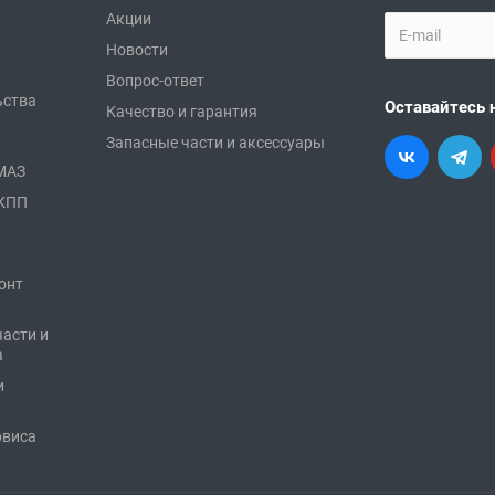
Акции
Новости
Вопрос-ответ
ьства
Оставайтесь 
Качество и гарантия
Запасные части и аксессуары
АМАЗ
 КПП
онт
части и
а
и
рвиса