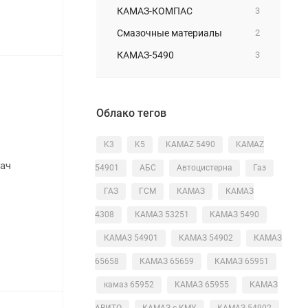
КАМАЗ-КОМПАС
3
Смазочные материалы
2
КАМАЗ-5490
3
Облако тегов
K3
K5
KAMAZ 5490
KAMAZ
дач
54901
АБС
Автоцистерна
Газ
ГАЗ
ГСМ
КАМАЗ
КАМАЗ
4308
КАМАЗ 53251
КАМАЗ 5490
КАМАЗ 54901
КАМАЗ 54902
КАМАЗ
65658
КАМАЗ 65659
КАМАЗ 65951
камаз 65952
КАМАЗ 65955
КАМАЗ
АВИТО
КАМАЗ с КМУ
КАМАЗ-54902