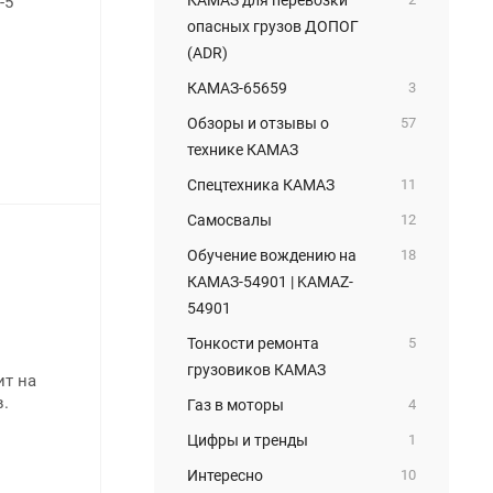
-5
опасных грузов ДОПОГ
(ADR)
КАМАЗ-65659
3
Обзоры и отзывы о
57
технике КАМАЗ
Спецтехника КАМАЗ
11
Самосвалы
12
Обучение вождению на
18
КАМАЗ-54901 | KAMAZ-
54901
Тонкости ремонта
5
грузовиков КАМАЗ
ит на
в.
Газ в моторы
4
Цифры и тренды
1
Интересно
10