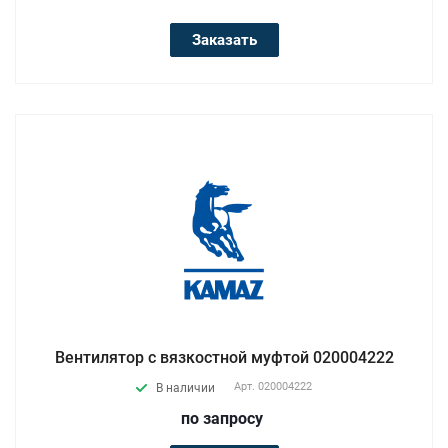
Заказать
Вентилятор с вязкостной муфтой 020004222
Арт.
020004222
В наличии
по зап
р
осу