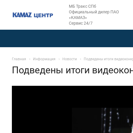
МБ Тракс СПб
Официальный дилер ПАО
«КАМАЗ»
Сервис 24/7
Главная
Информация
Новости
Подведены итоги видеоконк
Подведены итоги видеокон