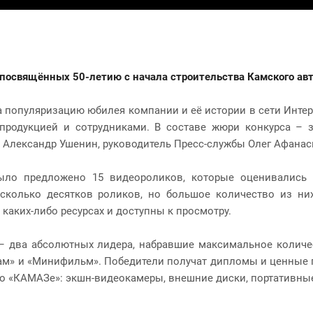
посвящённых 50-летию с начала строительства Камского авт
а популяризацию юбилея компании и её истории в сети Инте
 продукцией и сотрудниками. В составе жюри конкурса – 
Александр Ушенин, руководитель Пресс-службы Олег Афанас
ыло предложено 15 видеороликов, которые оценивались п
несколько десятков роликов, но большое количество из ни
каких-либо ресурсах и доступны к просмотру.
 – два абсолютных лидера, набравшие максимальное количе
ам» и «Минифильм». Победители получат дипломы и ценные 
о «КАМАЗе»: экшн-видеокамеры, внешние диски, портативные