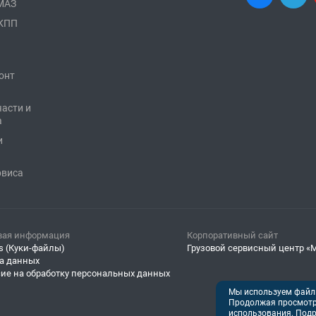
АМАЗ
 КПП
онт
части и
а
и
рвиса
вая информация
Корпоративный сайт
s (Куки-файлы)
Грузовой сервисный центр «
а данных
сие на обработку персональных данных
Мы используем файлы
Продолжая просмотр 
использования. Подр