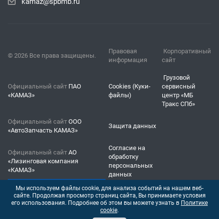
kamaz@spbmb.ru
Правовая
Корпоративный
© 2026 Все права защищены.
информация
сайт
Грузовой
Официальный сайт
ПАО
Cookies (Куки-
сервисный
«КАМАЗ»
файлы)
центр «МБ
Тракс СПб»
Официальный сайт
ООО
Защита данных
«АвтоЗапчасть КАМАЗ»
Согласие на
Официальный сайт
АО
обработку
«Лизинговая компания
персональных
«КАМАЗ»
данных
Мы используем файлы cookie, для анализа событий на нашем веб-
сайте. Продолжая просмотр страниц сайта, Вы принимаете условия
его использования. Подробнее об этом вы можете узнать в
Политике
cookie
.