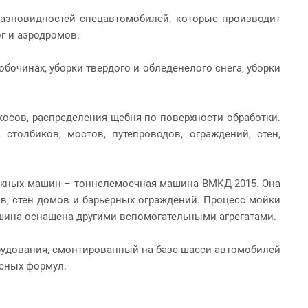
азновидностей спецавтомобилей, которые производит
г и аэродромов.
очинах, уборки твердого и обледенелого снега, уборки
косов, распределения щебня по поверхности обработки.
толбиков, мостов, путепроводов, ограждений, стен,
ожных машин – тоннелемоечная машина ВМКД-2015. Она
в, стен домов и барьерных ограждений. Процесс мойки
шина оснащена другими вспомогательными агрегатами.
орудования, смонтированный на базе шасси автомобилей
сных формул.