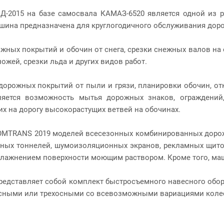
-2015 на базе самосвала КАМАЗ-6520 является одной из р
шина предназначена для круглогодичного обслуживания доро
ных покрытий и обочин от снега, срезки снежных валов на об
жей, срезки льда и других видов работ.
дорожных покрытий от пыли и грязи, планировки обочин, от
яется возможность мытья дорожных знаков, ограждений, с
х на дорогу высокорастущих ветвей на обочинах.
COMTRANS 2019 моделей всесезонных комбинированных дор
тных тоннелей, шумоизоляционных экранов, рекламных щито
влажнением поверхности моющим раствором. Кроме того, ма
представляет собой комплект быстросъемного навесного об
осными или трехосными со всевозможными вариациями коле