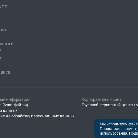
 КПП
онт
части и
а
и
рвиса
вая информация
Корпоративный сайт
s (Куки-файлы)
Грузовой сервисный центр «
а данных
сие на обработку персональных данных
Мы используем файлы
Продолжая просмотр 
использования. Подр