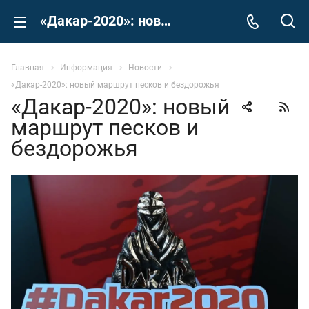
«Дакар-2020»: новый маршрут песков и бездорожья
Сергей
Главная
Информация
Новости
Задайте Ваш вопрос, просто кликнув на это 
«Дакар-2020»: новый маршрут песков и бездорожья
поле
«Дакар-2020»: новый
маршрут песков и
бездорожья