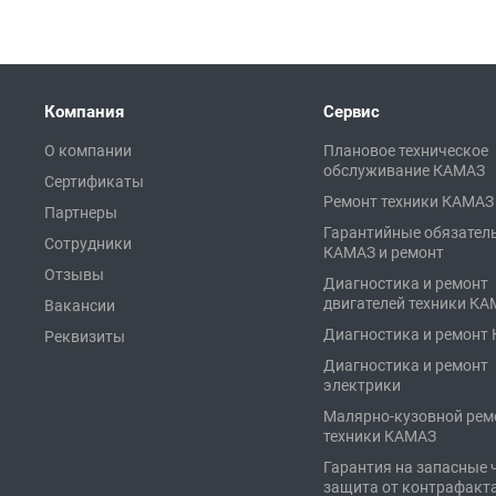
Компания
Сервис
О компании
Плановое техническое
обслуживание КАМАЗ
Сертификаты
Ремонт техники КАМАЗ
Партнеры
Гарантийные обязател
Сотрудники
КАМАЗ и ремонт
Отзывы
Диагностика и ремонт
двигателей техники К
Вакансии
Диагностика и ремонт
Реквизиты
Диагностика и ремонт
электрики
Малярно-кузовной рем
техники КАМАЗ
Гарантия на запасные 
защита от контрафакт