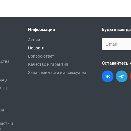
Информация
Будьте всегда
Акции
Новости
Вопрос-ответ
ьства
Оставайтесь 
Качество и гарантия
Запасные части и аксессуары
АМАЗ
 КПП
онт
части и
а