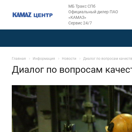
МБ Тракс СПб
Официальный дилер ПАО
«КАМАЗ»
Сервис 24/7
Главная
Информация
Новости
Диалог по вопросам качест
Диалог по вопросам качес