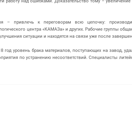
и работу над ошибками. Доказательство тому – увеличение ко
ия – привлечь к переговорам всю цепочку: производит
ологического центра «КАМАЗа» и других. Рабочие группы обща
улучшения ситуации и находятся на связи уже после заверше
8 год уровень брака материалов, поступающих на завод, удал
приятия по устранению несоответствий. Специалисты литей