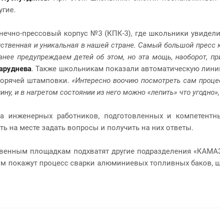
угие.
нечно-прессовый корпус №3 (КПК-3), где школьники увидел
ственная и уникальная в нашей стране. Самый большой пресс ка
анее предупреждаем детей об этом, но эта мощь, наоборот, при
Заруднева
. Также школьникам показали автоматическую лини
 горячей штамповки.
«Интересно воочию посмотреть сам процес
ну, и в нагретом состоянии из него можно «лепить» что угодно»,
а инженерных работников, подготовленных и компетентн
ть на месте задать вопросы и получить на них ответы.
твенным площадкам подхватят другие подразделения «КАМА
 им покажут процесс сварки алюминиевых топливных баков, ш