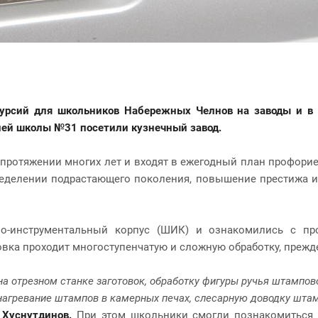
рсий для школьников Набережных Челнов на заводы и в п
дней школы №31 посетили кузнечный завод.
а протяжении многих лет и входят в ежегодный план профор
еделении подрастающего поколения, повышение престижа и 
о-инструментальный корпус (ШИК) и ознакомились с пр
овка проходит многоступенчатую и сложную обработку, прежде
 отрезном станке заготовок, обработку фигуры ручья штамповой
нагревание штампов в камерных печах, слесарную доводку штамп
Хуснутдинов.
При этом школьники смогли познакомиться 