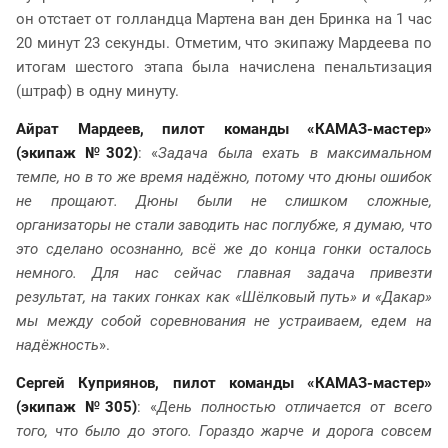
он отстает от голландца Мартена ван ден Бринка на 1 час
20 минут 23 секунды. Отметим, что экипажу Мардеева по
итогам шестого этапа была начислена пенальтизация
(штраф) в одну минуту.
Айрат Мардеев, пилот команды «КАМАЗ-мастер»
(экипаж №302)
: «
Задача была ехать в максимальном
темпе, но в то же время надёжно, потому что дюны ошибок
не прощают. Дюны были не слишком сложные,
организаторы не стали заводить нас поглубже, я думаю, что
это сделано осознанно, всё же до конца гонки осталось
немного. Для нас сейчас главная задача привезти
результат, на таких гонках как «Шёлковый путь» и «Дакар»
мы между собой соревнования не устраиваем, едем на
надёжность
».
Сергей Куприянов, пилот команды «КАМАЗ-мастер»
(экипаж №305)
: «
День полностью отличается от всего
того, что было до этого. Гораздо жарче и дорога совсем