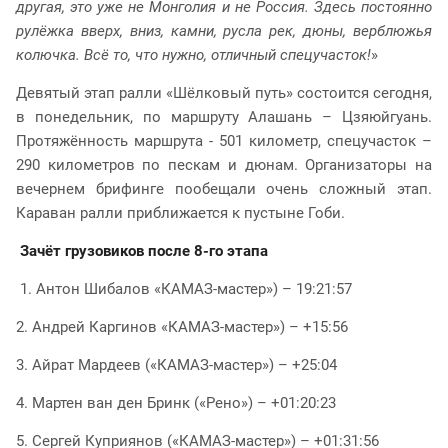
другая, это уже не Монголия и не Россия. Здесь постоянно
рулёжка вверх, вниз, камни, русла рек, дюны, верблюжья
колючка. Всё то, что нужно, отличный спецучасток!
»
Девятый этап ралли «Шёлковый путь» состоится сегодня,
в понедельник, по маршруту Алашань – Цзяюйгуань.
Протяжённость маршрута - 501 километр, спецучасток –
290 километров по пескам и дюнам. Организаторы на
вечернем брифинге пообещали очень сложный этап.
Караван ралли приближается к пустыне Гоби.
Зачёт грузовиков после 8-го этапа
1. Антон Шибалов «КАМАЗ-мастер») – 19:21:57
2. Андрей Каргинов «КАМАЗ-мастер») – +15:56
3. Айрат Мардеев («КАМАЗ-мастер») – +25:04
4. Мартен ван ден Бринк («Рено») – +01:20:23
5. Сергей Куприянов («КАМАЗ-мастер») – +01:31:56