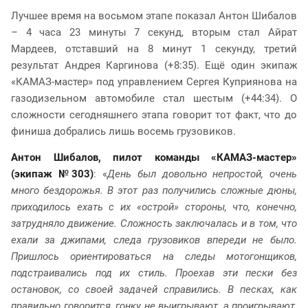
Лучшее время на восьмом этапе показал Антон Шибалов
– 4 часа 23 минуты 7 секунд, вторым стал Айрат
Мардеев, отставший на 8 минут 1 секунду, третий
результат Андрея Каргинова (+8:35). Ещё один экипаж
«КАМАЗ-мастер» под управлением Сергея Куприянова на
газодизельном автомобиле стал шестым (+44:34). О
сложности сегодняшнего этапа говорит тот факт, что до
финиша добрались лишь восемь грузовиков.
Антон Шибалов, пилот команды «КАМАЗ-мастер»
(экипаж №303)
: «
День был довольно непростой, очень
много бездорожья. В этот раз получились сложные дюны,
приходилось ехать с их «острой» стороны, что, конечно,
затрудняло движение. Сложность заключалась и в том, что
ехали за джипами, следа грузовиков впереди не было.
Пришлось ориентироваться на следы мотогонщиков,
подстраивались под их стиль. Проехав эти пески без
остановок, со своей задачей справились. В песках, как
правильно говорится, гонку не выигрывают, а проигрывают,