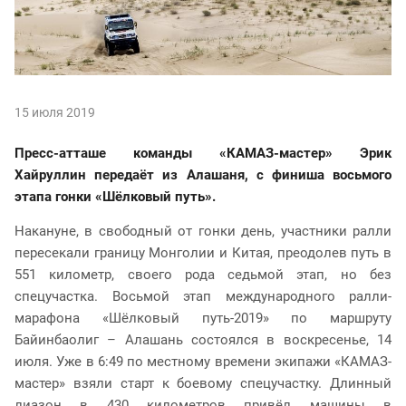
15 июля 2019
Пресс-атташе команды «КАМАЗ-мастер» Эрик
Хайруллин передаёт из Алашаня,
с финиша восьмого
этапа гонки «Шёлковый путь».
Накануне, в свободный от гонки день, участники ралли
пересекали границу Монголии и Китая, преодолев путь в
551 километр, своего рода седьмой этап, но без
спецучастка. Восьмой этап международного ралли-
марафона «Шёлковый путь-2019» по маршруту
Байинбаолиг – Алашань состоялся в воскресенье, 14
июля. Уже в 6:49 по местному времени экипажи «КАМАЗ-
мастер» взяли старт к боевому спецучастку. Длинный
лиазон в 430 километров привёл машины в