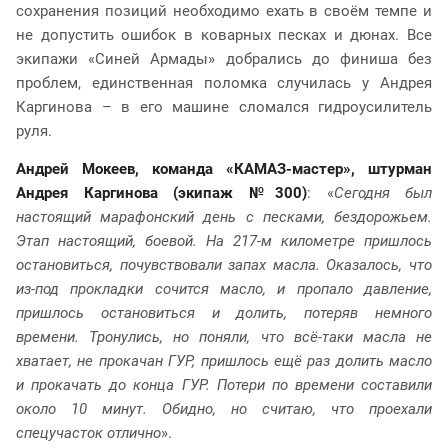
сохранения позиций необходимо ехать в своём темпе и
не допустить ошибок в коварных песках и дюнах. Все
экипажи «Синей Армады» добрались до финиша без
проблем, единственная поломка случилась у Андрея
Каргинова – в его машине сломался гидроусилитель
руля.
Андрей Мокеев, команда «КАМАЗ-мастер», штурман
Андрея Каргинова (экипаж №300)
: «
Сегодня был
настоящий марафонский день с песками, бездорожьем.
Этап настоящий, боевой. На 217-м километре пришлось
остановиться, почувствовали запах масла. Оказалось, что
из-под прокладки сочится масло, и пропало давление,
пришлось остановиться и долить, потеряв немного
времени. Тронулись, но поняли, что всё-таки масла не
хватает, не прокачан ГУР, пришлось ещё раз долить масло
и прокачать до конца ГУР. Потери по времени составили
около 10 минут. Обидно, но считаю, что проехали
спецучасток отлично
».