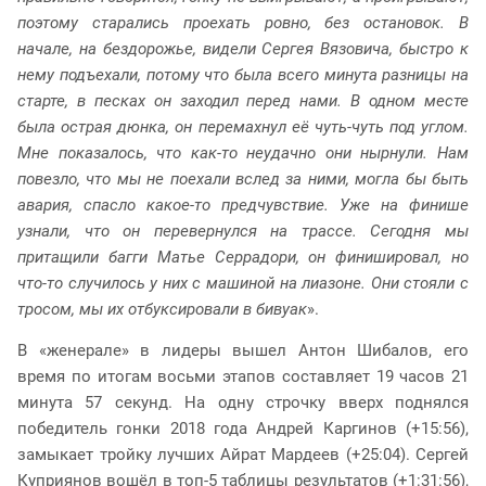
поэтому старались проехать ровно, без остановок. В
начале, на бездорожье, видели Сергея Вязовича, быстро к
нему подъехали, потому что была всего минута разницы на
старте, в песках он заходил перед нами. В одном месте
была острая дюнка, он перемахнул её чуть-чуть под углом.
Мне показалось, что как-то неудачно они нырнули. Нам
повезло, что мы не поехали вслед за ними, могла бы быть
авария, спасло какое-то предчувствие. Уже на финише
узнали, что он перевернулся на трассе. Сегодня мы
притащили багги Матье Серрадори, он финишировал, но
что-то случилось у них с машиной на лиазоне. Они стояли с
тросом, мы их отбуксировали в бивуак
».
В «женерале» в лидеры вышел Антон Шибалов, его
время по итогам восьми этапов составляет 19 часов 21
минута 57 секунд. На одну строчку вверх поднялся
победитель гонки 2018 года Андрей Каргинов (+15:56),
замыкает тройку лучших Айрат Мардеев (+25:04). Сергей
Куприянов вошёл в топ-5 таблицы результатов (+1:31:56),