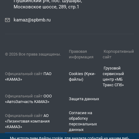
Пушкинский р-н, пос. Шушары,
Московское шоссе, 289, стр.1
kamaz@spbmb.ru
Правовая
Корпоративный
© 2026 Все права защищены.
информация
сайт
Грузовой
Официальный сайт
ПАО
Cookies (Куки-
сервисный
«КАМАЗ»
файлы)
центр «МБ
Тракс СПб»
Официальный сайт
ООО
Защита данных
«АвтоЗапчасть КАМАЗ»
Согласие на
Официальный сайт
АО
обработку
«Лизинговая компания
персональных
«КАМАЗ»
данных
Мы используем файлы cookie, для анализа событий на нашем веб-