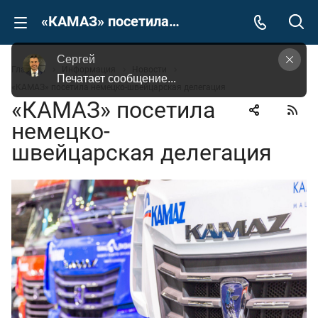
«КАМАЗ» посетила немецко-швейцарская делегация
Сергей
Главная
Информация
Новости
Задайте Ваш вопрос, просто кликнув на это 
«КАМАЗ» посетила немецко-швейцарская делегация
поле
«КАМАЗ» посетила
немецко-
швейцарская делегация