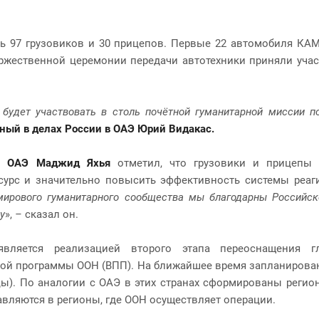
ь 97 грузовиков и 30 прицепов. Первые 22 автомобиля КАМ
жественной церемонии передачи автотехники приняли участ
удет участвовать в столь почётной гуманитарной миссии по
ный в делах России в ОАЭ
Юрий Видакас.
в ОАЭ Маджид Яхья
отметил,
что грузовики и прицепы
сурс и значительно повысить эффективность системы реаг
мирового гуманитарного сообщества мы благодарны Российск
у
»,
–
сказал он.
вляется реализацией второго этапа переоснащения г
ой программы ООН (ВПП). На ближайшее время запланирован
ицы). По аналогии с ОАЭ в этих странах сформированы реги
вляются в регионы, где ООН осуществляет операции.