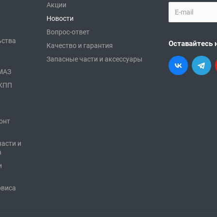
Акции
Новости
Вопрос-ответ
ьства
Оставайтесь 
Качество и гарантия
Запасные части и аксессуары
АМАЗ
 КПП
онт
части и
а
и
рвиса