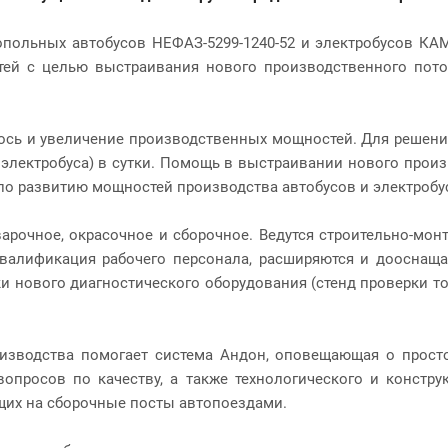
польных автобусов НЕФАЗ-5299-1240-52 и электробусов КА
тей с целью выстраивания нового производственного пото
ось и увеличение производственных мощностей. Для решени
 электробуса) в сутки. Помощь в выстраивании нового про
развитию мощностей производства автобусов и электробусов
варочное, окрасочное и сборочное. Ведутся строительно-мо
квалификация рабочего персонала, расширяются и дооснащ
ки нового диагностического оборудования (стенд проверки т
зводства помогает система Андон, оповещающая о простоя
просов по качеству, а также технологического и констру
щих на сборочные посты автопоездами.