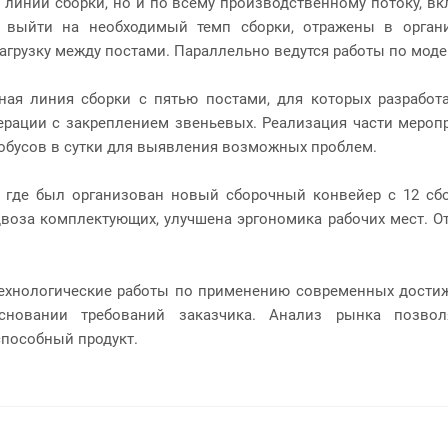
линии сборки, но и по всему производственному потоку, в
 выйти на необходимый темп сборки, отражены в органи
грузку между постами. Параллельно ведутся работы по моде
ьная линия сборки с пятью постами, для которых разрабо
рации с закреплением звеньевых. Реализация части меропр
робусов в сутки для выявления возможных проблем.
и, где был организован новый сборочный конвейер с 12 с
за комплектующих, улучшена эргономика рабочих мест. От
технологические работы по применению современных достиж
новании требований заказчика. Анализ рынка позвол
способный продукт.