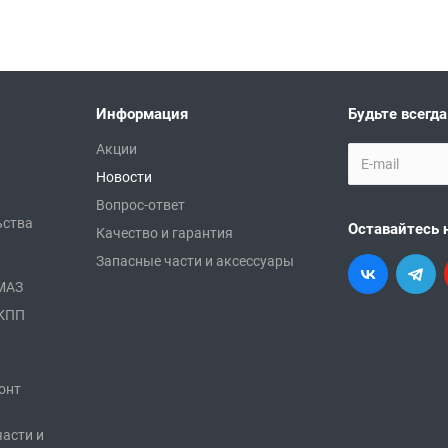
Информация
Будьте всегда
Акции
Новости
Вопрос-ответ
ьства
Оставайтесь 
Качество и гарантия
Запасные части и аксессуары
АМАЗ
 КПП
онт
части и