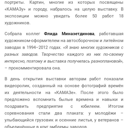
портреты. Картин, многие из которых посвящены
«КАМАЗу» и городу, набралось на целую выставку. В
экспозиции можно увидеть более 50 работ 18
художников.
Собрала коллег
Флида Миназетдинова
, работавшая
художником-оформителем на автосборочном и литейном
заводах в 1994–2012 годах.
«Я знаю многих художников с
разных заводов. Творчество каждого из них по-своему
интересно, поэтому и выставка получилась разноплановой»,
– прокомментировала она.
В день открытия выставки авторам работ показали
видеоролик, созданный на основе фотографий времён
их деятельности на «КАМАЗе». После этого было
предложено вспомнить былые времена и навыки и
поздравить предприятие с юбилеем. Итогом
соревнования стали два плаката: у молодёжи –
улыбающийся грузовик и осенние листья, у ветеранов –
объединённые в круг эмблемы заводов.