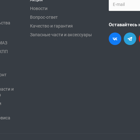
Новости
Вопрос-ответ
ьства
Оставайтесь 
Качество и гарантия
Запасные части и аксессуары
АМАЗ
 КПП
онт
части и
а
и
рвиса