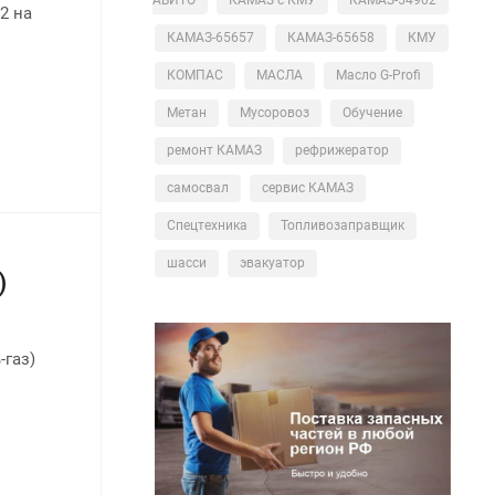
2 на
КАМАЗ-65657
КАМАЗ-65658
КМУ
КОМПАС
МАСЛА
Масло G-Profi
Метан
Мусоровоз
Обучение
ремонт КАМАЗ
рефрижератор
самосвал
сервис КАМАЗ
Спецтехника
Топливозаправщик
шасси
эвакуатор
)
газ)