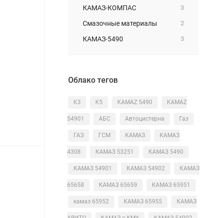
КАМАЗ-КОМПАС
3
Смазочные материалы
2
КАМАЗ-5490
3
Облако тегов
K3
K5
KAMAZ 5490
KAMAZ
54901
АБС
Автоцистерна
Газ
ГАЗ
ГСМ
КАМАЗ
КАМАЗ
4308
КАМАЗ 53251
КАМАЗ 5490
КАМАЗ 54901
КАМАЗ 54902
КАМАЗ
65658
КАМАЗ 65659
КАМАЗ 65951
камаз 65952
КАМАЗ 65955
КАМАЗ
АВИТО
КАМАЗ с КМУ
КАМАЗ-54902